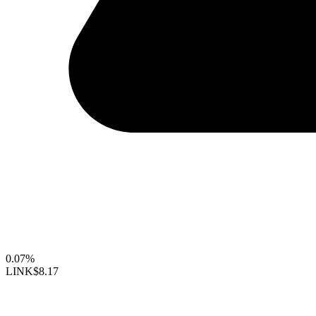
0.07%
LINK
$8.17