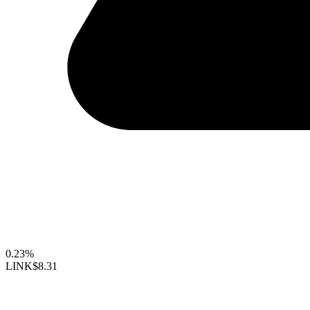
0.23%
LINK
$8.31