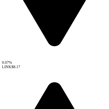
0.07%
LINK
$8.17