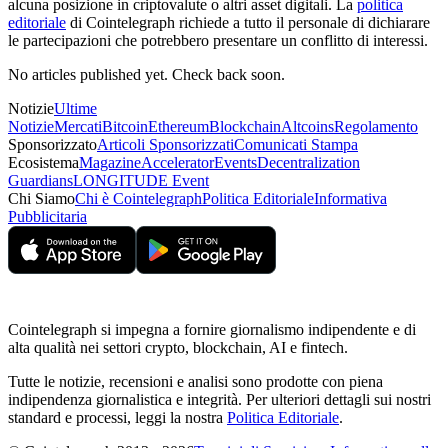
alcuna posizione in criptovalute o altri asset digitali. La
politica
editoriale
di Cointelegraph richiede a tutto il personale di dichiarare
le partecipazioni che potrebbero presentare un conflitto di interessi.
No articles published yet. Check back soon.
Notizie
Ultime
Notizie
Mercati
Bitcoin
Ethereum
Blockchain
Altcoins
Regolamento
Sponsorizzato
Articoli Sponsorizzati
Comunicati Stampa
Ecosistema
Magazine
Accelerator
Events
Decentralization
Guardians
LONGITUDE Event
Chi Siamo
Chi è Cointelegraph
Politica Editoriale
Informativa
Pubblicitaria
Cointelegraph si impegna a fornire giornalismo indipendente e di
alta qualità nei settori crypto, blockchain, AI e fintech.
Tutte le notizie, recensioni e analisi sono prodotte con piena
indipendenza giornalistica e integrità. Per ulteriori dettagli sui nostri
standard e processi, leggi la nostra
Politica Editoriale
.