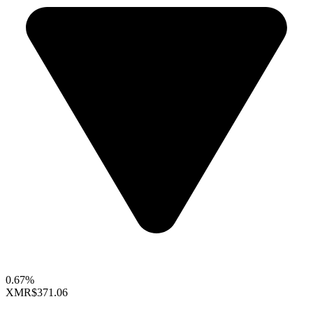
0.67%
XMR
$371.06