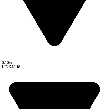
0.10%
LINK
$8.18