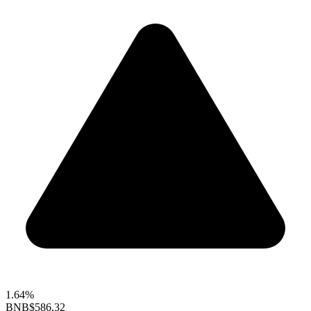
1.64%
BNB
$586.32