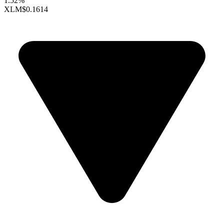
1.52%
XLM
$0.1614