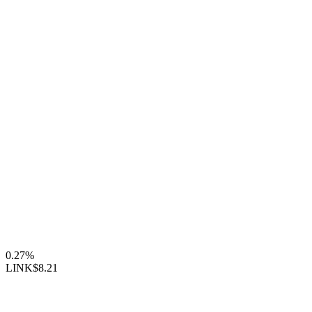
0.27%
LINK
$8.21