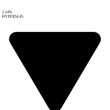
2.14%
HYPE
$54.45