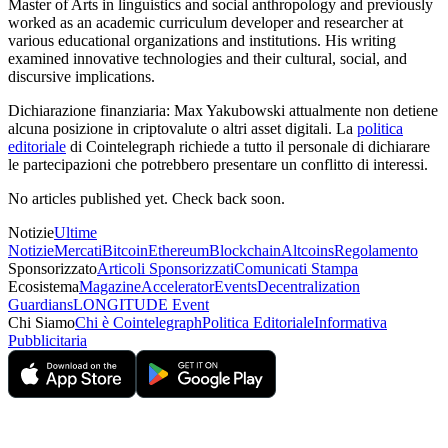
Master of Arts in linguistics and social anthropology and previously
worked as an academic curriculum developer and researcher at
various educational organizations and institutions. His writing
examined innovative technologies and their cultural, social, and
discursive implications.
Dichiarazione finanziaria:
Max Yakubowski attualmente non detiene
alcuna posizione in criptovalute o altri asset digitali. La
politica
editoriale
di Cointelegraph richiede a tutto il personale di dichiarare
le partecipazioni che potrebbero presentare un conflitto di interessi.
No articles published yet. Check back soon.
Notizie
Ultime
Notizie
Mercati
Bitcoin
Ethereum
Blockchain
Altcoins
Regolamento
Sponsorizzato
Articoli Sponsorizzati
Comunicati Stampa
Ecosistema
Magazine
Accelerator
Events
Decentralization
Guardians
LONGITUDE Event
Chi Siamo
Chi è Cointelegraph
Politica Editoriale
Informativa
Pubblicitaria