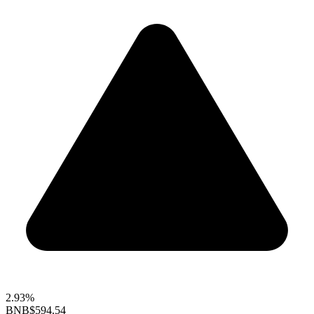
2.93%
BNB
$594.54