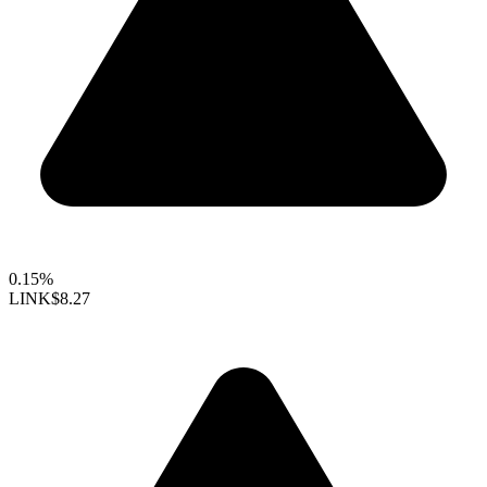
0.15%
LINK
$8.27