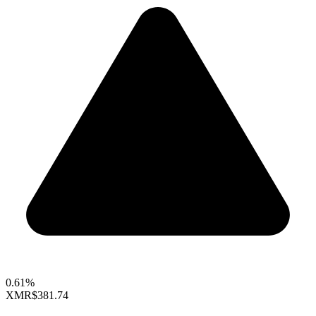
0.61%
XMR
$381.74