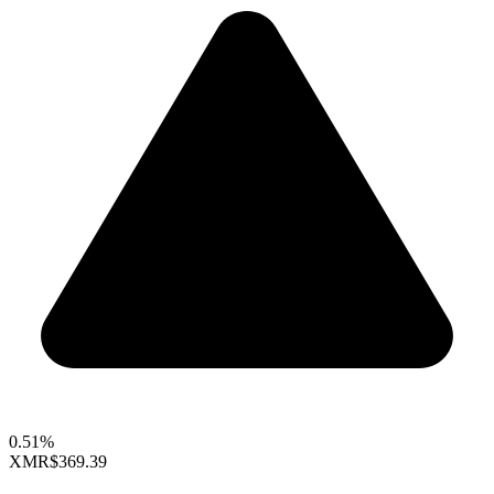
0.51%
XMR
$369.39