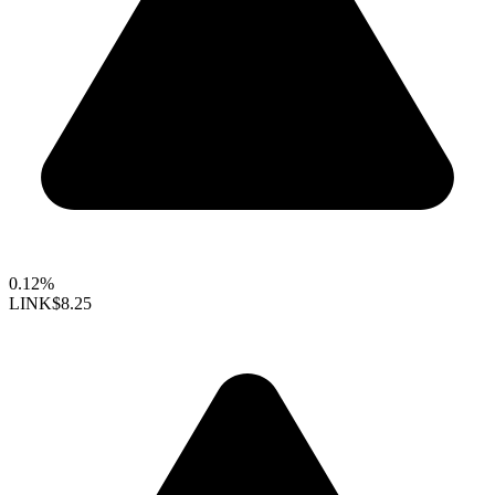
0.12%
LINK
$8.25