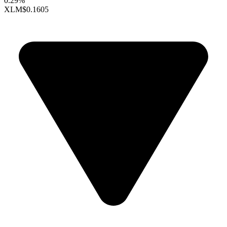
0.29%
XLM
$0.1605