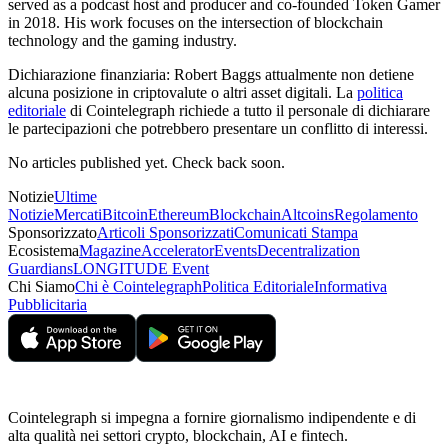
served as a podcast host and producer and co-founded Token Gamer
in 2018. His work focuses on the intersection of blockchain
technology and the gaming industry.
Dichiarazione finanziaria:
Robert Baggs attualmente non detiene
alcuna posizione in criptovalute o altri asset digitali. La
politica
editoriale
di Cointelegraph richiede a tutto il personale di dichiarare
le partecipazioni che potrebbero presentare un conflitto di interessi.
No articles published yet. Check back soon.
Notizie
Ultime
Notizie
Mercati
Bitcoin
Ethereum
Blockchain
Altcoins
Regolamento
Sponsorizzato
Articoli Sponsorizzati
Comunicati Stampa
Ecosistema
Magazine
Accelerator
Events
Decentralization
Guardians
LONGITUDE Event
Chi Siamo
Chi è Cointelegraph
Politica Editoriale
Informativa
Pubblicitaria
Cointelegraph si impegna a fornire giornalismo indipendente e di
alta qualità nei settori crypto, blockchain, AI e fintech.