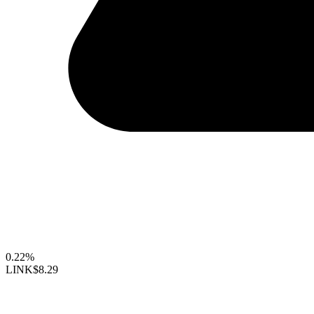
0.22%
LINK
$8.29