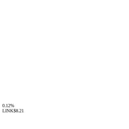
0.12%
LINK
$8.21