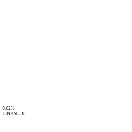
0.02%
LINK
$8.19