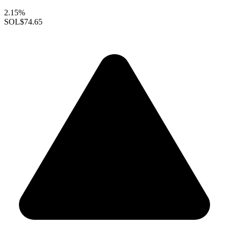
2.15%
SOL
$74.65