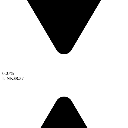
0.07%
LINK
$8.27