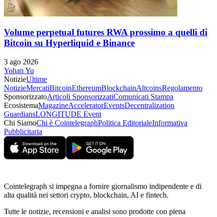
Volume perpetual futures RWA prossimo a quelli di
Bitcoin su Hyperliquid e Binance
3 ago 2026
Yohan Yu
Notizie
Ultime
Notizie
Mercati
Bitcoin
Ethereum
Blockchain
Altcoins
Regolamento
Sponsorizzato
Articoli Sponsorizzati
Comunicati Stampa
Ecosistema
Magazine
Accelerator
Events
Decentralization
Guardians
LONGITUDE Event
Chi Siamo
Chi è Cointelegraph
Politica Editoriale
Informativa
Pubblicitaria
Cointelegraph si impegna a fornire giornalismo indipendente e di
alta qualità nei settori crypto, blockchain, AI e fintech.
Tutte le notizie, recensioni e analisi sono prodotte con piena