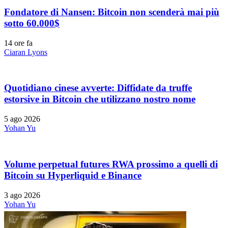
Fondatore di Nansen: Bitcoin non scenderà mai più
sotto 60.000$
14 ore fa
Ciaran Lyons
Quotidiano cinese avverte: Diffidate da truffe
estorsive in Bitcoin che utilizzano nostro nome
5 ago 2026
Yohan Yu
Volume perpetual futures RWA prossimo a quelli di
Bitcoin su Hyperliquid e Binance
3 ago 2026
Yohan Yu