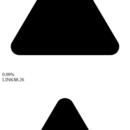
0.09%
LINK
$8.26