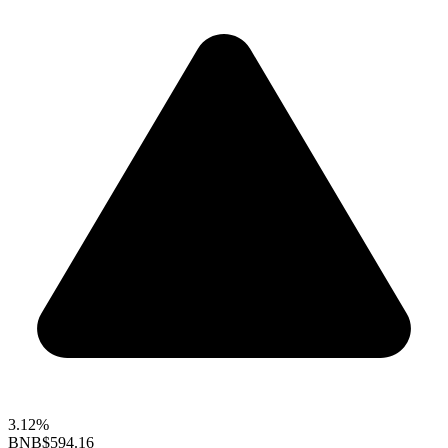
3.12%
BNB
$594.16