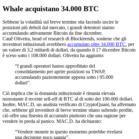
Whale acquistano 34.000 BTC
Sebbene la volatilità sul breve termine stia facendo uscire le
posizioni più deboli dal mercato, i grandi detentori stanno
accumulando attivamente Bitcoin da fine dicembre.
Cauê Oliveira, head of research di Blocktrends, sostiene che gli
investitori istituzionali avrebbero
accumulato oltre 34.000 BTC
, per
un valore di 3,2 miliardi di dollari, da quando il 17 dicembre Bitcoin
è sceso sotto i 108.000 dollari. Oliveira ha aggiunto:
“I grandi operatori hanno approfittato del
consolidamento per aprire posizioni su TWAP,
accumulando pazientemente appena sotto i 95.000
dollari”.
Ciò implica che la domanda istituzionale è rimasta elevata
nonostante il recente sell-off di BTC al di sotto dei 100.000 dollari.
Inoltre, MAC.D, un analista verificato di CryptoQuant, ha affermato
che, sebbene gli investitori di breve termine stiano subendo perdite,
ciò offre una finestra di accumulo piuttosto che una ragione per
vendere in preda al panico. MAC.D. ha dichiarato:
“Vendere monete in questo momento potrebbe rivelarsi
una decisione poco saggia”.