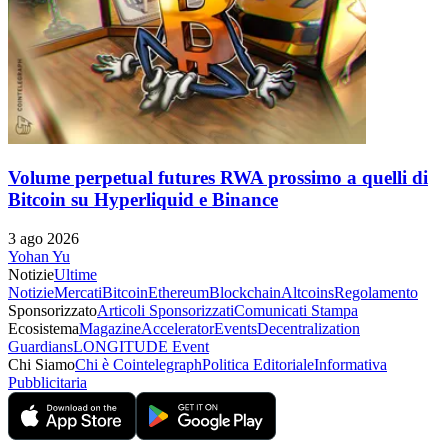
Volume perpetual futures RWA prossimo a quelli di
Bitcoin su Hyperliquid e Binance
3 ago 2026
Yohan Yu
Notizie
Ultime
Notizie
Mercati
Bitcoin
Ethereum
Blockchain
Altcoins
Regolamento
Sponsorizzato
Articoli Sponsorizzati
Comunicati Stampa
Ecosistema
Magazine
Accelerator
Events
Decentralization
Guardians
LONGITUDE Event
Chi Siamo
Chi è Cointelegraph
Politica Editoriale
Informativa
Pubblicitaria