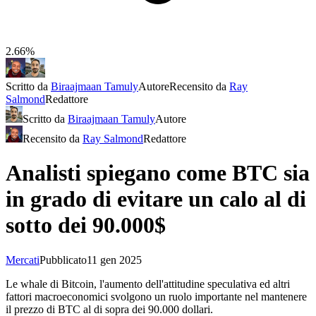
2.66%
Scritto da
Biraajmaan Tamuly
Autore
Recensito da
Ray
Salmond
Redattore
Scritto da
Biraajmaan Tamuly
Autore
Recensito da
Ray Salmond
Redattore
Analisti spiegano come BTC sia
in grado di evitare un calo al di
sotto dei 90.000$
Mercati
Pubblicato
11 gen 2025
Le whale di Bitcoin, l'aumento dell'attitudine speculativa ed altri
fattori macroeconomici svolgono un ruolo importante nel mantenere
il prezzo di BTC al di sopra dei 90.000 dollari.