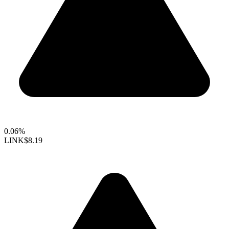
0.06%
LINK
$8.19