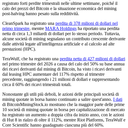
registrato forti perdite trimestrali nelle ultime settimane, poiché il
calo dei prezzi del Bitcoin e la situazione economica del mining
post-halving hanno pesato sulla redditività.
CleanSpark ha registrato una
perdita di 378 milioni di dollari nel
primo trimestre
, mentre
MARA Holdings
ha riportato una perdita
netta di circa 1,3 miliardi di dollari per lo stesso periodo. Tuttavia,
alcune società di mining segnalano un contributo crescente derivante
dalle attività legate all'intelligenza artificiale e al calcolo ad alte
prestazioni (HPC).
TeraWulf, che ha registrato una
perdita netta di 427 milioni di dollari
nel primo trimestre del 2026 a causa del calo del 50% su base annua
dei ricavi derivanti dal mining di Bitcoin, ha visto i ricavi derivanti
dal leasing HPC aumentare del 117% rispetto al trimestre
precedente, raggiungendo i 21 milioni di dollari e rappresentando
circa il 60% dei ricavi trimestrali totali.
Nonostante gli utili più deboli, le azioni delle principali società di
mining quotate in borsa hanno continuato a salire quest'anno.
I dati
di BitcoinMiningStock.io mostrano che la maggior parte delle prime
10 società di mining quotate in borsa per capitalizzazione di mercato
ha registrato un aumento a doppia cifra da inizio anno, con le azioni
di Hut 8 in rialzo di oltre il 112%, mentre Riot Platforms, TeraWulf e
Core Scientific hanno guadagnato ciascuna più del 60%.