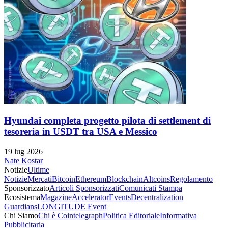
Hyundai completa progetto pilota di settlement di
tesoreria in USDT tra USA e Messico
19 lug 2026
Nate Kostar
Notizie
Ultime
Notizie
Mercati
Bitcoin
Ethereum
Blockchain
Altcoins
Regolamento
Sponsorizzato
Articoli Sponsorizzati
Comunicati Stampa
Ecosistema
Magazine
Accelerator
Events
Decentralization
Guardians
LONGITUDE Event
Chi Siamo
Chi è Cointelegraph
Politica Editoriale
Informativa
Pubblicitaria