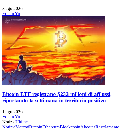
3 ago 2026
Yohan Yu
Bitcoin ETF registrano $233 milioni di afflussi,
riportando la settimana in territorio positivo
1 ago 2026
Yohan Yu
Notizie
Ultime
Notizie
Mercati
Bitcoin
Ethereum
Blockchain
Altcoins
Regolamento