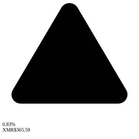
0.83%
XMR
$365.59