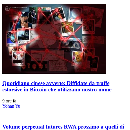
Quotidiano cinese avverte: Diffidate da truffe
estorsive in Bitcoin che utilizzano nostro nome
9 ore fa
Yohan Yu
Volume perpetual futures RWA prossimo a quelli di