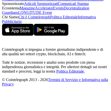
Sponsorizzato
Articoli Sponsorizzati
Comunicati Stampa
Ecosistema
Magazine
Accelerator
Events
Decentralization
Guardians
LONGITUDE Event
Chi Siamo
Chi è Cointelegraph
Politica Editoriale
Informativa
Pubblicitaria
Cointelegraph si impegna a fornire giornalismo indipendente e di
alta qualità nei settori crypto, blockchain, AI e fintech.
Tutte le notizie, recensioni e analisi sono prodotte con piena
indipendenza giornalistica e integrità. Per ulteriori dettagli sui nostri
standard e processi, leggi la nostra
Politica Editoriale
.
© Cointelegraph 2013 - 2026
Termini di Servizio e Informativa sulla
Privacy