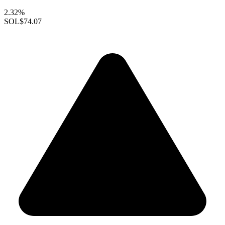
2.32%
SOL
$74.07