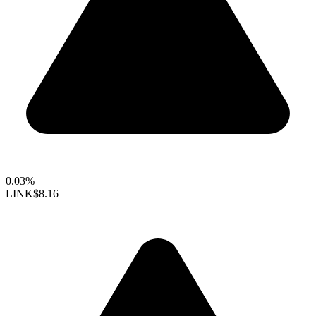
0.03%
LINK
$8.16