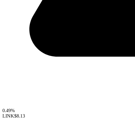
0.49%
LINK
$8.13