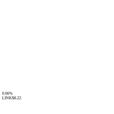
0.06%
LINK
$8.22