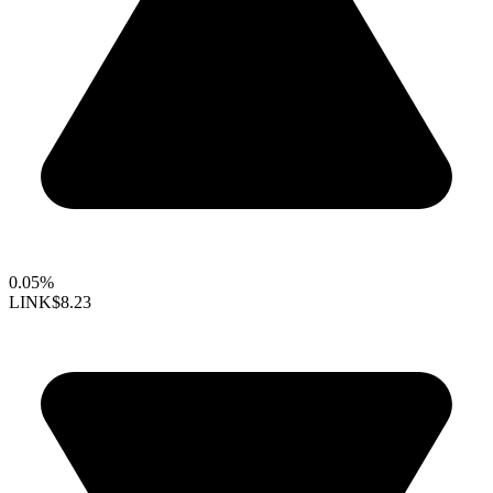
0.05%
LINK
$8.23