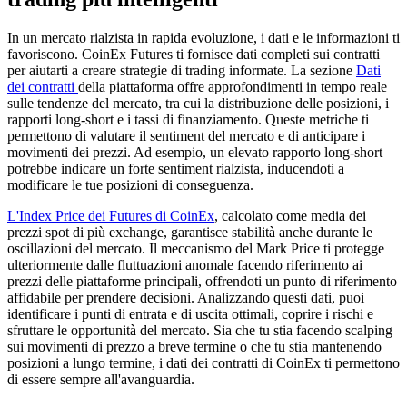
In un mercato rialzista in rapida evoluzione, i dati e le informazioni ti
favoriscono. CoinEx Futures ti fornisce dati completi sui contratti
per aiutarti a creare strategie di trading informate. La sezione
Dati
dei contratti
della piattaforma offre approfondimenti in tempo reale
sulle tendenze del mercato, tra cui la distribuzione delle posizioni, i
rapporti long-short e i tassi di finanziamento. Queste metriche ti
permettono di valutare il sentiment del mercato e di anticipare i
movimenti dei prezzi. Ad esempio, un elevato rapporto long-short
potrebbe indicare un forte sentiment rialzista, inducendoti a
modificare le tue posizioni di conseguenza.
L'Index Price dei Futures di CoinEx
, calcolato come media dei
prezzi spot di più exchange, garantisce stabilità anche durante le
oscillazioni del mercato. Il meccanismo del Mark Price ti protegge
ulteriormente dalle fluttuazioni anomale facendo riferimento ai
prezzi delle piattaforme principali, offrendoti un punto di riferimento
affidabile per prendere decisioni. Analizzando questi dati, puoi
identificare i punti di entrata e di uscita ottimali, coprire i rischi e
sfruttare le opportunità del mercato. Sia che tu stia facendo scalping
sui movimenti di prezzo a breve termine o che tu stia mantenendo
posizioni a lungo termine, i dati dei contratti di CoinEx ti permettono
di essere sempre all'avanguardia.