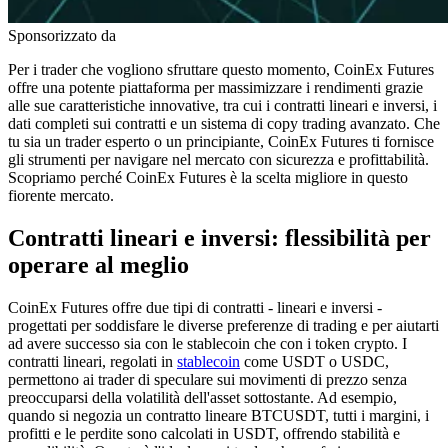
Sponsorizzato da
Per i trader che vogliono sfruttare questo momento, CoinEx Futures
offre una potente piattaforma per massimizzare i rendimenti grazie
alle sue caratteristiche innovative, tra cui i contratti lineari e inversi, i
dati completi sui contratti e un sistema di copy trading avanzato. Che
tu sia un trader esperto o un principiante, CoinEx Futures ti fornisce
gli strumenti per navigare nel mercato con sicurezza e profittabilità.
Scopriamo perché CoinEx Futures è la scelta migliore in questo
fiorente mercato.
Contratti lineari e inversi: flessibilità per
operare al meglio
CoinEx Futures offre due tipi di contratti - lineari e inversi -
progettati per soddisfare le diverse preferenze di trading e per aiutarti
ad avere successo sia con le stablecoin che con i token crypto. I
contratti lineari, regolati in
stablecoin
come USDT o USDC,
permettono ai trader di speculare sui movimenti di prezzo senza
preoccuparsi della volatilità dell'asset sottostante. Ad esempio,
quando si negozia un contratto lineare BTCUSDT, tutti i margini, i
profitti e le perdite sono calcolati in USDT, offrendo stabilità e