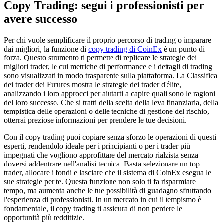
Copy Trading: segui i professionisti per
avere successo
Per chi vuole semplificare il proprio percorso di trading o imparare
dai migliori, la funzione di
copy trading di CoinEx
è un punto di
forza. Questo strumento ti permette di replicare le strategie dei
migliori trader, le cui metriche di performance e i dettagli di trading
sono visualizzati in modo trasparente sulla piattaforma. La Classifica
dei trader dei Futures mostra le strategie dei trader d'élite,
analizzando i loro approcci per aiutarti a capire quali sono le ragioni
del loro successo. Che si tratti della scelta della leva finanziaria, della
tempistica delle operazioni o delle tecniche di gestione del rischio,
otterrai preziose informazioni per prendere le tue decisioni.
Con il copy trading puoi copiare senza sforzo le operazioni di questi
esperti, rendendolo ideale per i principianti o per i trader più
impegnati che vogliono approfittare del mercato rialzista senza
doversi addentrare nell'analisi tecnica. Basta selezionare un top
trader, allocare i fondi e lasciare che il sistema di CoinEx esegua le
sue strategie per te. Questa funzione non solo ti fa risparmiare
tempo, ma aumenta anche le tue possibilità di guadagno sfruttando
l'esperienza di professionisti. In un mercato in cui il tempismo è
fondamentale, il copy trading ti assicura di non perdere le
opportunità più redditizie.