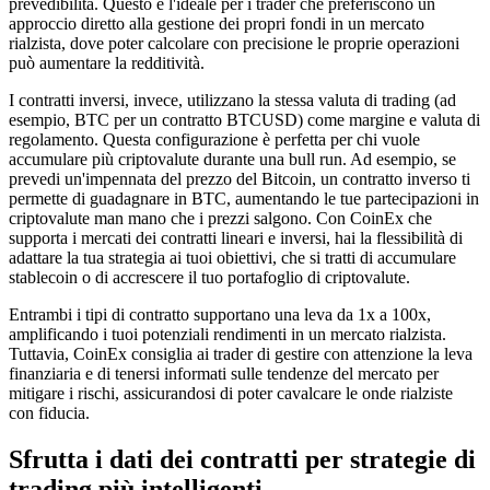
prevedibilità. Questo è l'ideale per i trader che preferiscono un
approccio diretto alla gestione dei propri fondi in un mercato
rialzista, dove poter calcolare con precisione le proprie operazioni
può aumentare la redditività.
I contratti inversi, invece, utilizzano la stessa valuta di trading (ad
esempio, BTC per un contratto BTCUSD) come margine e valuta di
regolamento. Questa configurazione è perfetta per chi vuole
accumulare più criptovalute durante una bull run. Ad esempio, se
prevedi un'impennata del prezzo del Bitcoin, un contratto inverso ti
permette di guadagnare in BTC, aumentando le tue partecipazioni in
criptovalute man mano che i prezzi salgono. Con CoinEx che
supporta i mercati dei contratti lineari e inversi, hai la flessibilità di
adattare la tua strategia ai tuoi obiettivi, che si tratti di accumulare
stablecoin o di accrescere il tuo portafoglio di criptovalute.
Entrambi i tipi di contratto supportano una leva da 1x a 100x,
amplificando i tuoi potenziali rendimenti in un mercato rialzista.
Tuttavia, CoinEx consiglia ai trader di gestire con attenzione la leva
finanziaria e di tenersi informati sulle tendenze del mercato per
mitigare i rischi, assicurandosi di poter cavalcare le onde rialziste
con fiducia.
Sfrutta i dati dei contratti per strategie di
trading più intelligenti