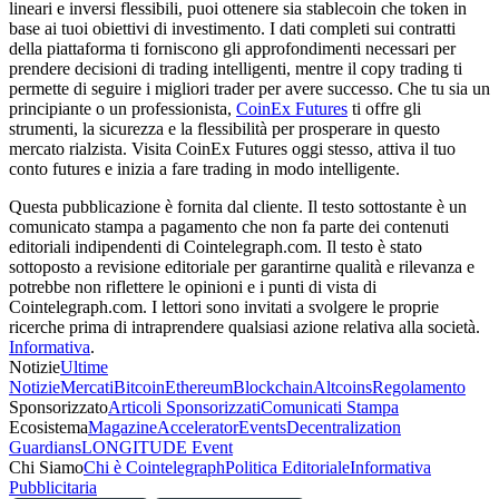
lineari e inversi flessibili, puoi ottenere sia stablecoin che token in
base ai tuoi obiettivi di investimento. I dati completi sui contratti
della piattaforma ti forniscono gli approfondimenti necessari per
prendere decisioni di trading intelligenti, mentre il copy trading ti
permette di seguire i migliori trader per avere successo. Che tu sia un
principiante o un professionista,
CoinEx Futures
ti offre gli
strumenti, la sicurezza e la flessibilità per prosperare in questo
mercato rialzista. Visita CoinEx Futures oggi stesso, attiva il tuo
conto futures e inizia a fare trading in modo intelligente.
Questa pubblicazione è fornita dal cliente. Il testo sottostante è un
comunicato stampa a pagamento che non fa parte dei contenuti
editoriali indipendenti di Cointelegraph.com. Il testo è stato
sottoposto a revisione editoriale per garantirne qualità e rilevanza e
potrebbe non riflettere le opinioni e i punti di vista di
Cointelegraph.com. I lettori sono invitati a svolgere le proprie
ricerche prima di intraprendere qualsiasi azione relativa alla società.
Informativa
.
Notizie
Ultime
Notizie
Mercati
Bitcoin
Ethereum
Blockchain
Altcoins
Regolamento
Sponsorizzato
Articoli Sponsorizzati
Comunicati Stampa
Ecosistema
Magazine
Accelerator
Events
Decentralization
Guardians
LONGITUDE Event
Chi Siamo
Chi è Cointelegraph
Politica Editoriale
Informativa
Pubblicitaria