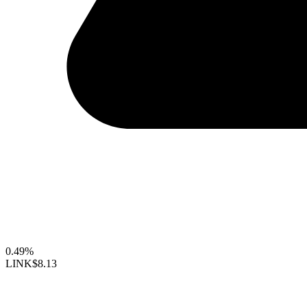
0.49%
LINK
$8.13