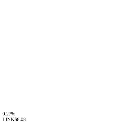
0.27%
LINK
$8.08