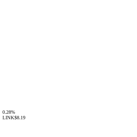
0.28%
LINK
$8.19