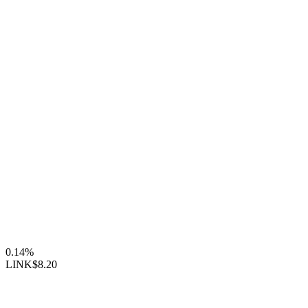
0.14%
LINK
$8.20