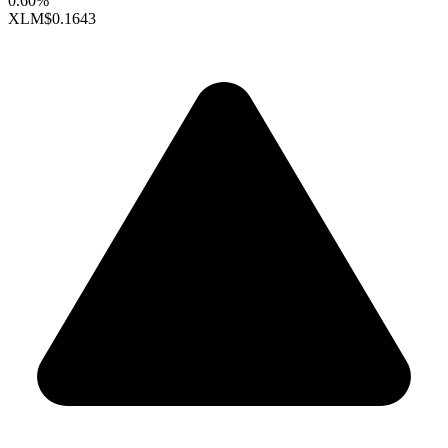
0.60%
XLM
$0.1643