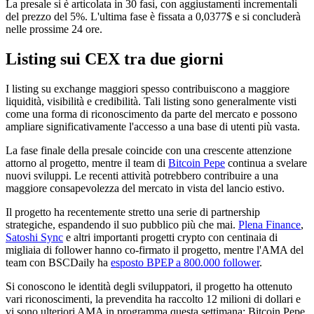
La presale si è articolata in 30 fasi, con aggiustamenti incrementali
del prezzo del 5%. L'ultima fase è fissata a 0,0377$ e si concluderà
nelle prossime 24 ore.
Listing sui CEX tra due giorni
I listing su exchange maggiori spesso contribuiscono a maggiore
liquidità, visibilità e credibilità. Tali listing sono generalmente visti
come una forma di riconoscimento da parte del mercato e possono
ampliare significativamente l'accesso a una base di utenti più vasta.
La fase finale della presale coincide con una crescente attenzione
attorno al progetto, mentre il team di
Bitcoin Pepe
continua a svelare
nuovi sviluppi. Le recenti attività potrebbero contribuire a una
maggiore consapevolezza del mercato in vista del lancio estivo.
Il progetto ha recentemente stretto una serie di partnership
strategiche, espandendo il suo pubblico più che mai.
Plena Finance
,
Satoshi Sync
e altri importanti progetti crypto con centinaia di
migliaia di follower hanno co-firmato il progetto, mentre l'AMA del
team con BSCDaily ha
esposto BPEP a 800.000 follower
.
Si conoscono le identità degli sviluppatori, il progetto ha ottenuto
vari riconoscimenti, la prevendita ha raccolto 12 milioni di dollari e
vi sono ulteriori AMA in programma questa settimana: Bitcoin Pepe