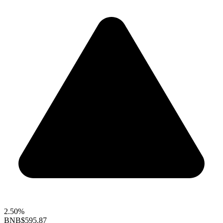
2.50%
BNB
$595.87