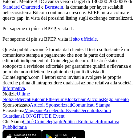
Bitcoin. Mentre BTC avanza verso i target di 130.000-200.000$ di
Standard Chartered
e
Bernstein
, la domanda per layer scalabili
nell'ecosistema Bitcoin continua a crescere. BPEP mira a colmare
questo gap, in vista dei prossimi listing sugli exchange centralizzati.
Per saperne di più su BPEP, visita il .
Per saperne di più su BPEP, visita il
sito ufficiale
.
Questa pubblicazione è fornita dal cliente. Il testo sottostante è un
comunicato stampa a pagamento che non fa parte dei contenuti
editoriali indipendenti di Cointelegraph.com. Il testo è stato
sottoposto a revisione editoriale per garantirne qualità e rilevanza e
potrebbe non riflettere le opinioni e i punti di vista di
Cointelegraph.com. I lettori sono invitati a svolgere le proprie
ricerche prima di intraprendere qualsiasi azione relativa alla società.
Informativa
.
Notizie
Ultime
Notizie
Mercati
Bitcoin
Ethereum
Blockchain
Altcoins
Regolamento
Sponsorizzato
Articoli Sponsorizzati
Comunicati Stampa
Ecosistema
Magazine
Accelerator
Events
Decentralization
Guardians
LONGITUDE Event
Chi Siamo
Chi è Cointelegraph
Politica Editoriale
Informativa
Pubblicitaria