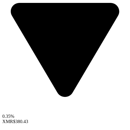
0.35%
XMR
$380.43