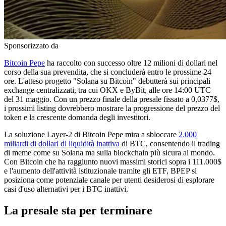
Sponsorizzato da
Bitcoin Pepe
ha raccolto con successo oltre 12 milioni di dollari nel
corso della sua prevendita, che si concluderà entro le prossime 24
ore. L'atteso progetto "Solana su Bitcoin" debutterà sui principali
exchange centralizzati, tra cui OKX e ByBit, alle ore 14:00 UTC
del 31 maggio. Con un prezzo finale della presale fissato a 0,0377$,
i prossimi listing dovrebbero mostrare la progressione del prezzo del
token e la crescente domanda degli investitori.
La soluzione Layer-2 di Bitcoin Pepe mira a sbloccare
2.000
miliardi di dollari di liquidità inattiva
di BTC, consentendo il trading
di meme come su Solana ma sulla blockchain più sicura al mondo.
Con Bitcoin che ha raggiunto nuovi massimi storici sopra i 111.000$
e l'aumento dell'attività istituzionale tramite gli ETF, BPEP si
posiziona come potenziale canale per utenti desiderosi di esplorare
casi d'uso alternativi per i BTC inattivi.
La presale sta per terminare