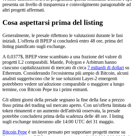
presenta un livello di trasparenza e coinvolgimento paragonabile ad
altri progetti affermati.
Cosa aspettarsi prima del listing
Generalmente, le presale riflettono le valutazioni durante le fasi
iniziali. L'offerta di BPEP si concluderà entro 48 ore, prima del
listing pianificato sugli exchange.
A 0,0377$, BPEP viene scambiato a una frazione del valore di
progetti L2 comparabili. Mantle, Polygon e Arbitrum hanno
ciascuno capitalizzazioni di mercato di circa
7 miliardi di dollari
su
Ethereum. Considerando l'ecosistema più ampio di Bitcoin, alcuni
analisti suggeriscono che le sue soluzioni Layer-2 emergenti
potrebbero vedere un'adozione comparabile o maggiore a lungo
termine, con Bitcoin Pepe tra i primi entranti.
Gli ultimi giorni della presale segnano la fine della fase a prezzo
fisso prima del trading sul mercato aperto. Con un'offerta limitata di
token rimanenti e un aumento dell'attività osservata, la presale
potrebbe concludersi prima della scadenza delle 48 ore. I listing
sugli exchange inizieranno alle 14:00 UTC del 31 maggio.
Bitcoin Pepe
è un layer pensato per supportare progetti meme su