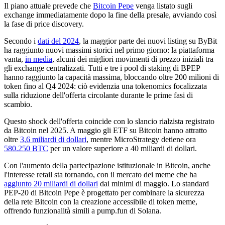
Il piano attuale prevede che
Bitcoin Pepe
venga listato sugli
exchange immediatamente dopo la fine della presale, avviando così
la fase di price discovery.
Secondo i
dati del 2024
, la maggior parte dei nuovi listing su ByBit
ha raggiunto nuovi massimi storici nel primo giorno: la piattaforma
vanta,
in media
, alcuni dei migliori movimenti di prezzo iniziali tra
gli exchange centralizzati. Tutti e tre i pool di staking di BPEP
hanno raggiunto la capacità massima, bloccando oltre 200 milioni di
token fino al Q4 2024: ciò evidenzia una tokenomics focalizzata
sulla riduzione dell'offerta circolante durante le prime fasi di
scambio.
Questo shock dell'offerta coincide con lo slancio rialzista registrato
da Bitcoin nel 2025. A maggio gli ETF su Bitcoin hanno attratto
oltre
3,6 miliardi di dollari
, mentre MicroStrategy detiene ora
580.250 BTC
per un valore superiore a 40 miliardi di dollari.
Con l'aumento della partecipazione istituzionale in Bitcoin, anche
l'interesse retail sta tornando, con il mercato dei meme che ha
aggiunto 20 miliardi di dollari
dai minimi di maggio. Lo standard
PEP-20 di Bitcoin Pepe è progettato per combinare la sicurezza
della rete Bitcoin con la creazione accessibile di token meme,
offrendo funzionalità simili a pump.fun di Solana.