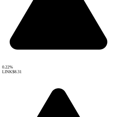
0.22%
LINK
$8.31