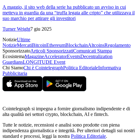
A maggio, il sito web della serie ha pubblicato un avviso in cui
metteva in guardia da una “truffa legata alle cripto” che utilizzava il
suo marchio per attirare gli investitori
Turner Wright
7 giu 2025
Notizie
Ultime
Notizie
Mercati
Bitcoin
Ethereum
Blockchain
Altcoins
Regolamento
Sponsorizzato
Articoli Sponsorizzati
Comunicati Stampa
Ecosistema
Magazine
Accelerator
Events
Decentralization
Guardians
LONGITUDE Event
Chi Siamo
Chi è Cointelegraph
Politica Editoriale
Informativa
Pubblicitaria
Cointelegraph si impegna a fornire giornalismo indipendente e di
alta qualità nei settori crypto, blockchain, AI e fintech.
Tutte le notizie, recensioni e analisi sono prodotte con piena
indipendenza giornalistica e integrità. Per ulteriori dettagli sui nostri
standard e processi, leggi la nostra
Politica Editoriale
.