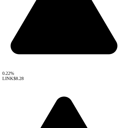
0.22%
LINK
$8.28