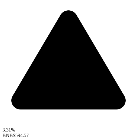
3.31%
BNB
$594.57