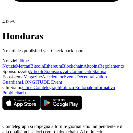
4.06%
Honduras
No articles published yet. Check back soon.
Notizie
Ultime
Notizie
Mercati
Bitcoin
Ethereum
Blockchain
Altcoins
Regolamento
Sponsorizzato
Articoli Sponsorizzati
Comunicati Stampa
Ecosistema
Magazine
Accelerator
Events
Decentralization
Guardians
LONGITUDE Event
Chi Siamo
Chi è Cointelegraph
Politica Editoriale
Informativa
Pubblicitaria
Cointelegraph si impegna a fornire giornalismo indipendente e di
alta qualità nei settori crypto, blockchain, AI e fintech.