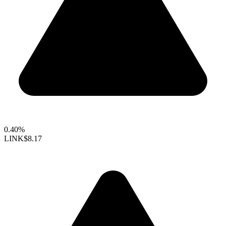
0.40%
LINK
$8.17