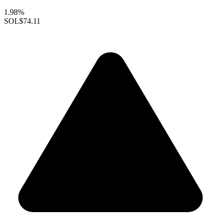
1.98%
SOL
$74.11