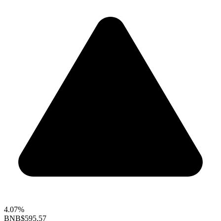
4.07%
BNB
$595.57