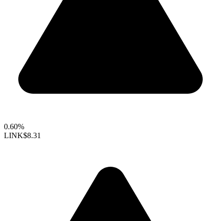
0.60%
LINK
$8.31