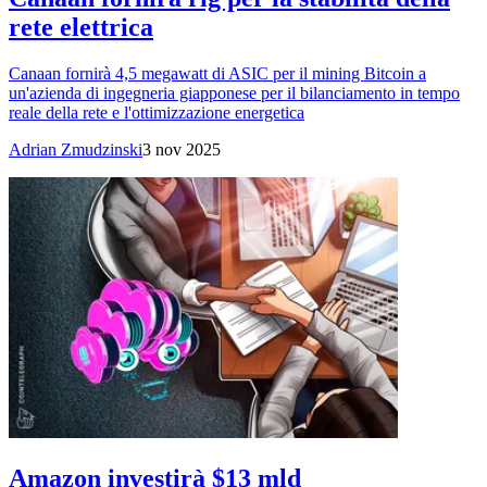
rete elettrica
Canaan fornirà 4,5 megawatt di ASIC per il mining Bitcoin a
un'azienda di ingegneria giapponese per il bilanciamento in tempo
reale della rete e l'ottimizzazione energetica
Adrian Zmudzinski
3 nov 2025
Amazon investirà $13 mld