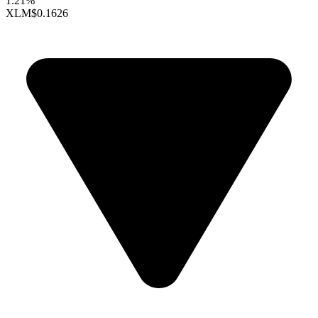
1.21%
XLM
$0.1626