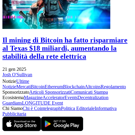
Il mining di Bitcoin ha fatto risparmiare
al Texas $18 miliardi, aumentando la
stabilità della rete elettrica
21 gen 2025
Josh O'Sullivan
Notizie
Ultime
Notizie
Mercati
Bitcoin
Ethereum
Blockchain
Altcoins
Regolamento
Sponsorizzato
Articoli Sponsorizzati
Comunicati Stampa
Ecosistema
Magazine
Accelerator
Events
Decentralization
Guardians
LONGITUDE Event
Chi Siamo
Chi è Cointelegraph
Politica Editoriale
Informativa
Pubblicitaria