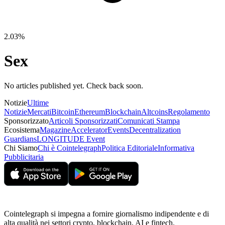
2.03%
Sex
No articles published yet. Check back soon.
Notizie
Ultime
Notizie
Mercati
Bitcoin
Ethereum
Blockchain
Altcoins
Regolamento
Sponsorizzato
Articoli Sponsorizzati
Comunicati Stampa
Ecosistema
Magazine
Accelerator
Events
Decentralization
Guardians
LONGITUDE Event
Chi Siamo
Chi è Cointelegraph
Politica Editoriale
Informativa
Pubblicitaria
Cointelegraph si impegna a fornire giornalismo indipendente e di
alta qualità nei settori crypto, blockchain, AI e fintech.