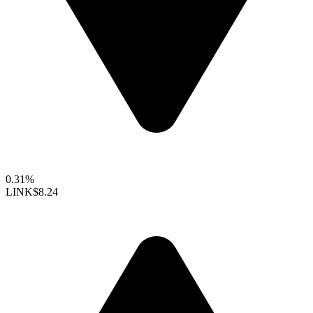
0.31%
LINK
$8.24