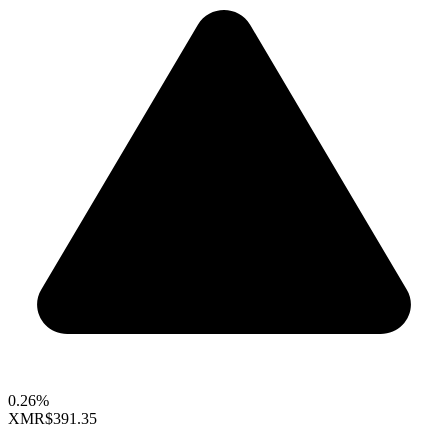
0.26%
XMR
$391.35