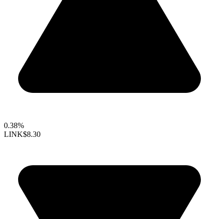
0.38%
LINK
$8.30