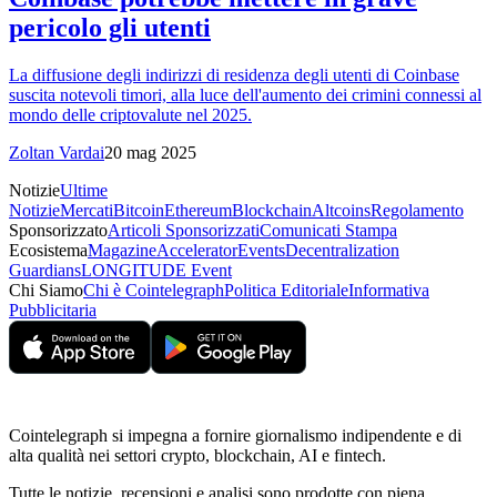
pericolo gli utenti
La diffusione degli indirizzi di residenza degli utenti di Coinbase
suscita notevoli timori, alla luce dell'aumento dei crimini connessi al
mondo delle criptovalute nel 2025.
Zoltan Vardai
20 mag 2025
Notizie
Ultime
Notizie
Mercati
Bitcoin
Ethereum
Blockchain
Altcoins
Regolamento
Sponsorizzato
Articoli Sponsorizzati
Comunicati Stampa
Ecosistema
Magazine
Accelerator
Events
Decentralization
Guardians
LONGITUDE Event
Chi Siamo
Chi è Cointelegraph
Politica Editoriale
Informativa
Pubblicitaria
Cointelegraph si impegna a fornire giornalismo indipendente e di
alta qualità nei settori crypto, blockchain, AI e fintech.
Tutte le notizie, recensioni e analisi sono prodotte con piena