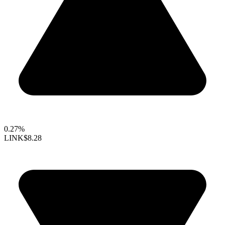
0.27%
LINK
$8.28