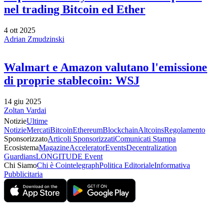
nel trading Bitcoin ed Ether
4 ott 2025
Adrian Zmudzinski
Walmart e Amazon valutano l'emissione
di proprie stablecoin: WSJ
14 giu 2025
Zoltan Vardai
Notizie
Ultime
Notizie
Mercati
Bitcoin
Ethereum
Blockchain
Altcoins
Regolamento
Sponsorizzato
Articoli Sponsorizzati
Comunicati Stampa
Ecosistema
Magazine
Accelerator
Events
Decentralization
Guardians
LONGITUDE Event
Chi Siamo
Chi è Cointelegraph
Politica Editoriale
Informativa
Pubblicitaria