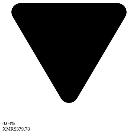
0.03%
XMR
$379.78