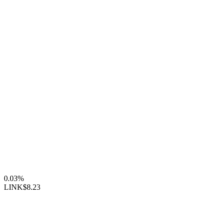
0.03%
LINK
$8.23