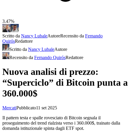
3.47%
Scritto da
Nancy Lubale
Autore
Recensito da
Fernando
Quirós
Redattore
Scritto da
Nancy Lubale
Autore
Recensito da
Fernando Quirós
Redattore
Nuova analisi di prezzo:
“Superciclo” di Bitcoin punta a
360.000$
Mercati
Pubblicato
11 set 2025
Il pattern testa e spalle rovesciato di Bitcoin segnala il
proseguimento del trend rialzista verso i 360.000$, trainato dalla
domanda istituzionale spinta dagli ETF spot.