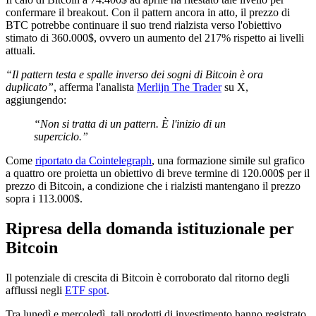
confermare il breakout. Con il pattern ancora in atto, il prezzo di
BTC potrebbe continuare il suo trend rialzista verso l'obiettivo
stimato di 360.000$, ovvero un aumento del 217% rispetto ai livelli
attuali.
“Il pattern testa e spalle inverso dei sogni di Bitcoin è ora
duplicato”
, afferma l'analista
Merlijn The Trader
su X,
aggiungendo:
“Non si tratta di un pattern. È l'inizio di un
superciclo.”
Come
riportato da Cointelegraph
, una formazione simile sul grafico
a quattro ore proietta un obiettivo di breve termine di 120.000$ per il
prezzo di Bitcoin, a condizione che i rialzisti mantengano il prezzo
sopra i 113.000$.
Ripresa della domanda istituzionale per
Bitcoin
Il potenziale di crescita di Bitcoin è corroborato dal ritorno degli
afflussi negli
ETF spot
.
Tra lunedì e mercoledì, tali prodotti di investimento hanno registrato