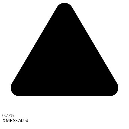
0.77%
XMR
$374.94