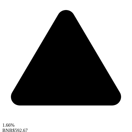
1.66%
BNB
$592.67