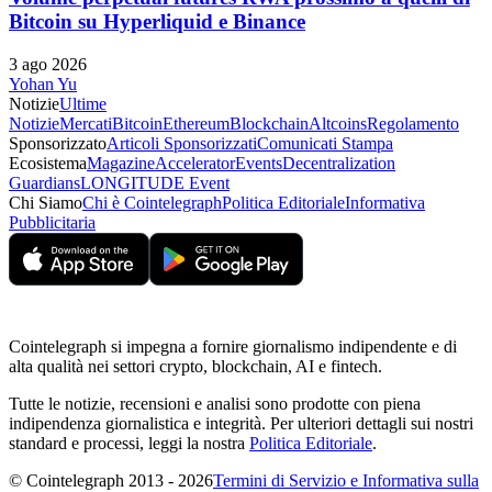
Bitcoin su Hyperliquid e Binance
3 ago 2026
Yohan Yu
Notizie
Ultime
Notizie
Mercati
Bitcoin
Ethereum
Blockchain
Altcoins
Regolamento
Sponsorizzato
Articoli Sponsorizzati
Comunicati Stampa
Ecosistema
Magazine
Accelerator
Events
Decentralization
Guardians
LONGITUDE Event
Chi Siamo
Chi è Cointelegraph
Politica Editoriale
Informativa
Pubblicitaria
Cointelegraph si impegna a fornire giornalismo indipendente e di
alta qualità nei settori crypto, blockchain, AI e fintech.
Tutte le notizie, recensioni e analisi sono prodotte con piena
indipendenza giornalistica e integrità. Per ulteriori dettagli sui nostri
standard e processi, leggi la nostra
Politica Editoriale
.
© Cointelegraph 2013 - 2026
Termini di Servizio e Informativa sulla