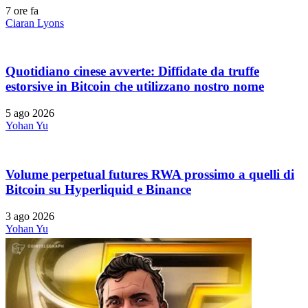
7 ore fa
Ciaran Lyons
Quotidiano cinese avverte: Diffidate da truffe
estorsive in Bitcoin che utilizzano nostro nome
5 ago 2026
Yohan Yu
Volume perpetual futures RWA prossimo a quelli di
Bitcoin su Hyperliquid e Binance
3 ago 2026
Yohan Yu