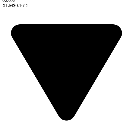
0.06%
XLM
$0.1615