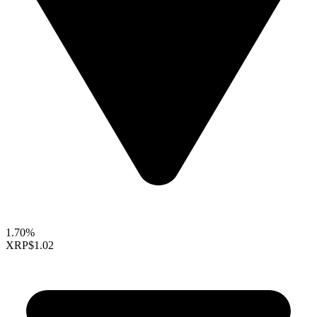
1.70%
XRP
$1.02