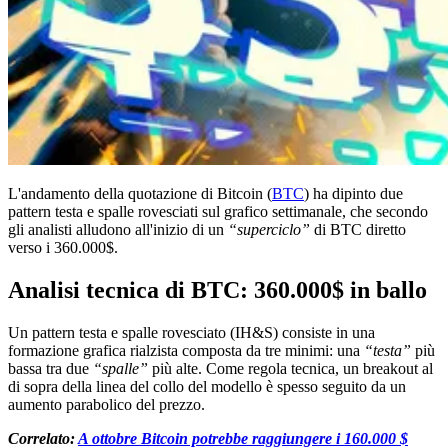
L'andamento della quotazione di Bitcoin (
BTC
) ha dipinto due
pattern testa e spalle rovesciati sul grafico settimanale, che secondo
gli analisti alludono all'inizio di un
“superciclo”
di BTC diretto
verso i 360.000$.
Analisi tecnica di BTC: 360.000$ in ballo
Un pattern testa e spalle rovesciato (IH&S) consiste in una
formazione grafica rialzista composta da tre minimi: una
“testa”
più
bassa tra due
“spalle”
più alte. Come regola tecnica, un breakout al
di sopra della linea del collo del modello è spesso seguito da un
aumento parabolico del prezzo.
Correlato:
A ottobre Bitcoin potrebbe raggiungere i 160.000 $