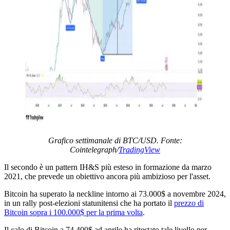
Grafico settimanale di BTC/USD. Fonte:
Cointelegraph/
TradingView
Il secondo è un pattern IH&S più esteso in formazione da marzo
2021, che prevede un obiettivo ancora più ambizioso per l'asset.
Bitcoin ha superato la neckline intorno ai 73.000$ a novembre 2024,
in un rally post-elezioni statunitensi che ha portato il
prezzo di
Bitcoin sopra i 100.000$ per la prima volta
.
Il calo di Bitcoin a 74.400$ ad aprile ha ritestato tale livello per