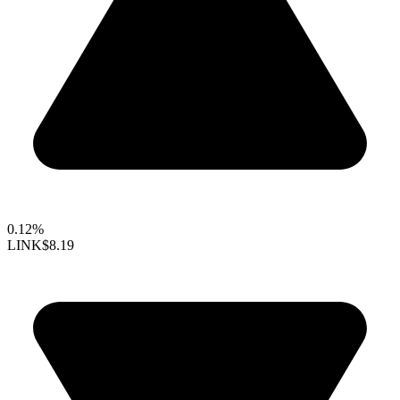
0.12%
LINK
$8.19