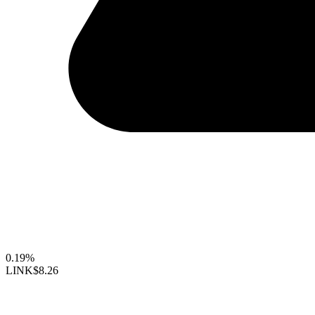
0.19%
LINK
$8.26