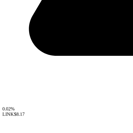
0.02%
LINK
$8.17