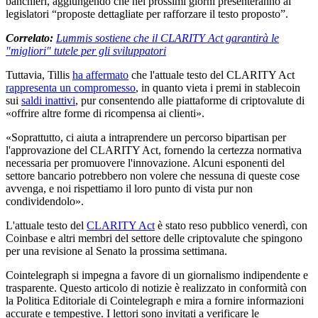
banchieri, aggiungendo che nei prossimi giorni presenteranno ai
legislatori “proposte dettagliate per rafforzare il testo proposto”.
Correlato:
Lummis sostiene che il CLARITY Act garantirà le
"migliori" tutele per gli sviluppatori
Tuttavia, Tillis
ha affermato
che l'attuale testo del CLARITY Act
rappresenta un compromesso
, in quanto vieta i premi in stablecoin
sui
saldi inattivi
, pur consentendo alle piattaforme di criptovalute di
«offrire altre forme di ricompensa ai clienti».
«Soprattutto, ci aiuta a intraprendere un percorso bipartisan per
l'approvazione del CLARITY Act, fornendo la certezza normativa
necessaria per promuovere l'innovazione. Alcuni esponenti del
settore bancario potrebbero non volere che nessuna di queste cose
avvenga, e noi rispettiamo il loro punto di vista pur non
condividendolo».
L'attuale testo del
CLARITY Act
è stato reso pubblico venerdì, con
Coinbase e altri membri del settore delle criptovalute che spingono
per una revisione al Senato la prossima settimana.
Cointelegraph si impegna a favore di un giornalismo indipendente e
trasparente. Questo articolo di notizie è realizzato in conformità con
la Politica Editoriale di Cointelegraph e mira a fornire informazioni
accurate e tempestive. I lettori sono invitati a verificare le