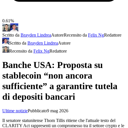
0.61%
Scritto da
Brayden Lindrea
Autore
Recensito da
Felix Ng
Redattore
Scritto da
Brayden Lindrea
Autore
Recensito da
Felix Ng
Redattore
Banche USA: Proposta su
stablecoin “non ancora
sufficiente” a garantire tutela
di depositi bancari
Ultime notizie
Pubblicato
9 mag 2026
Il senatore statunitense Thom Tillis ritiene che l'attuale testo del
CLARITY Act rappresenti un compromesso tra il settore crypto e le