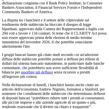
dichiarazione congiunta con il Bank Policy Institute, la Consumer
Bankers Association, il Financial Services Forum e l'Independent
Community Bankers of America.
La disputa tra i banchieri e il settore delle criptovalute sul
rendimento delle stablecoin ha bloccato il disegno di legge
bipartisan, approvato dalla Camera dei Rappresentanti a luglio con
294 voti a favore e 134 contrari. Si teme che il CLARITY Act possa
non essere approvato prima delle elezioni di medio termine
statunitensi del novembre 2026, il che potrebbe ostacolarne
ulteriormente l'iter.
I gruppi bancari hanno già citato studi secondo cui un'adozione
diffusa delle stablecoin potrebbe portare a deflussi per trilioni di
dollari dal sistema bancario statunitense, in particolare dalle banche
comunitarie, che potrebbero non avere sufficiente flessibilità di
bilancio per
assorbire tali deflussi
senza ricorrere a prestiti
all'ingrosso più costosi.
Nella dichiarazione di lunedì, i banchieri hanno anche citato un
articolo dell'economista Andrew Nigrinis, formatosi a Stanford, per
sostenere che i rendimenti delle stablecoin che determinano deflussi
di depositi bancari “potrebbero ridurre tutti i prestiti ai consumatori,
alle piccole imprese e alle aziende agricole di un quinto o più,
rendendo essenziale che il divieto sia chiaro e trasparente”.