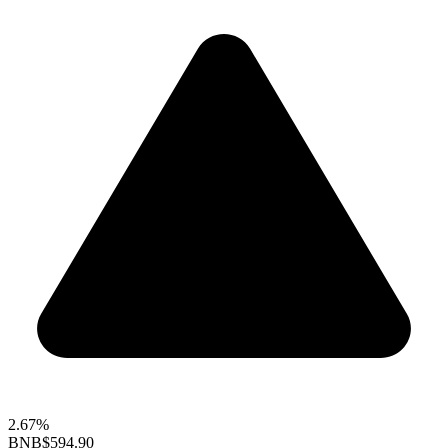
2.67%
BNB
$594.90