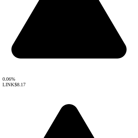
0.06%
LINK
$8.17