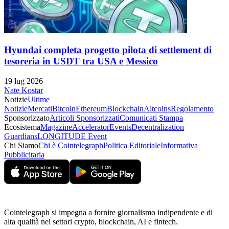
Hyundai completa progetto pilota di settlement di
tesoreria in USDT tra USA e Messico
19 lug 2026
Nate Kostar
Notizie
Ultime
Notizie
Mercati
Bitcoin
Ethereum
Blockchain
Altcoins
Regolamento
Sponsorizzato
Articoli Sponsorizzati
Comunicati Stampa
Ecosistema
Magazine
Accelerator
Events
Decentralization
Guardians
LONGITUDE Event
Chi Siamo
Chi è Cointelegraph
Politica Editoriale
Informativa
Pubblicitaria
Cointelegraph si impegna a fornire giornalismo indipendente e di
alta qualità nei settori crypto, blockchain, AI e fintech.