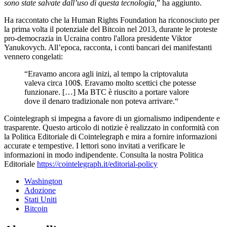
sono state salvate dall’uso di questa tecnologia,
” ha aggiunto.
Ha raccontato che la Human Rights Foundation ha riconosciuto per
la prima volta il potenziale del Bitcoin nel 2013, durante le proteste
pro-democrazia in Ucraina contro l'allora presidente Viktor
Yanukovych. All’epoca, racconta, i conti bancari dei manifestanti
vennero congelati:
“Eravamo ancora agli inizi, al tempo la criptovaluta
valeva circa 100$. Eravamo molto scettici che potesse
funzionare. […] Ma BTC è riuscito a portare valore
dove il denaro tradizionale non poteva arrivare.“
Cointelegraph si impegna a favore di un giornalismo indipendente e
trasparente. Questo articolo di notizie è realizzato in conformità con
la Politica Editoriale di Cointelegraph e mira a fornire informazioni
accurate e tempestive. I lettori sono invitati a verificare le
informazioni in modo indipendente. Consulta la nostra Politica
Editoriale
https://cointelegraph.it/editorial-policy
Washington
Adozione
Stati Uniti
Bitcoin