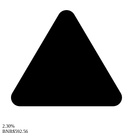
2.30%
BNB
$592.56