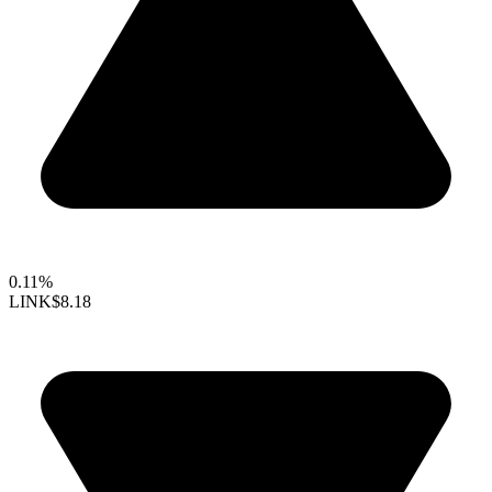
0.11%
LINK
$8.18