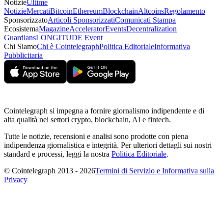
Notizie
Ultime
Notizie
Mercati
Bitcoin
Ethereum
Blockchain
Altcoins
Regolamento
Sponsorizzato
Articoli Sponsorizzati
Comunicati Stampa
Ecosistema
Magazine
Accelerator
Events
Decentralization
Guardians
LONGITUDE Event
Chi Siamo
Chi è Cointelegraph
Politica Editoriale
Informativa
Pubblicitaria
Cointelegraph si impegna a fornire giornalismo indipendente e di
alta qualità nei settori crypto, blockchain, AI e fintech.
Tutte le notizie, recensioni e analisi sono prodotte con piena
indipendenza giornalistica e integrità. Per ulteriori dettagli sui nostri
standard e processi, leggi la nostra
Politica Editoriale
.
© Cointelegraph 2013 - 2026
Termini di Servizio e Informativa sulla
Privacy