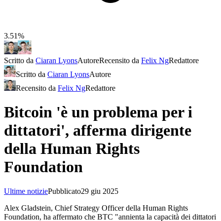
3.51%
Scritto da
Ciaran Lyons
Autore
Recensito da
Felix Ng
Redattore
Scritto da
Ciaran Lyons
Autore
Recensito da
Felix Ng
Redattore
Bitcoin 'è un problema per i
dittatori', afferma dirigente
della Human Rights
Foundation
Ultime notizie
Pubblicato
29 giu 2025
Alex Gladstein, Chief Strategy Officer della Human Rights
Foundation, ha affermato che BTC "annienta la capacità dei dittatori