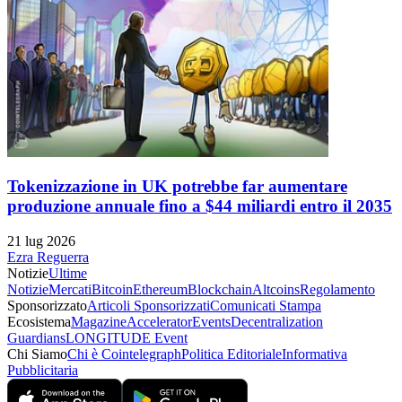
Tokenizzazione in UK potrebbe far aumentare
produzione annuale fino a $44 miliardi entro il 2035
21 lug 2026
Ezra Reguerra
Notizie
Ultime
Notizie
Mercati
Bitcoin
Ethereum
Blockchain
Altcoins
Regolamento
Sponsorizzato
Articoli Sponsorizzati
Comunicati Stampa
Ecosistema
Magazine
Accelerator
Events
Decentralization
Guardians
LONGITUDE Event
Chi Siamo
Chi è Cointelegraph
Politica Editoriale
Informativa
Pubblicitaria