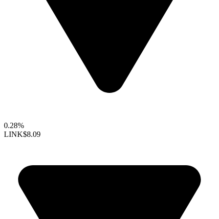
0.28%
LINK
$8.09