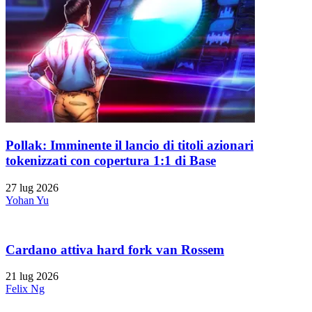
Pollak: Imminente il lancio di titoli azionari
tokenizzati con copertura 1:1 di Base
27 lug 2026
Yohan Yu
Cardano attiva hard fork van Rossem
21 lug 2026
Felix Ng