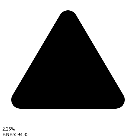
2.25%
BNB
$594.35