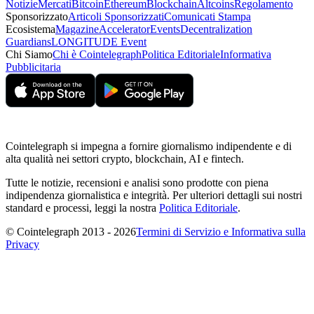
Notizie
Mercati
Bitcoin
Ethereum
Blockchain
Altcoins
Regolamento
Sponsorizzato
Articoli Sponsorizzati
Comunicati Stampa
Ecosistema
Magazine
Accelerator
Events
Decentralization
Guardians
LONGITUDE Event
Chi Siamo
Chi è Cointelegraph
Politica Editoriale
Informativa
Pubblicitaria
Cointelegraph si impegna a fornire giornalismo indipendente e di
alta qualità nei settori crypto, blockchain, AI e fintech.
Tutte le notizie, recensioni e analisi sono prodotte con piena
indipendenza giornalistica e integrità. Per ulteriori dettagli sui nostri
standard e processi, leggi la nostra
Politica Editoriale
.
© Cointelegraph 2013 - 2026
Termini di Servizio e Informativa sulla
Privacy