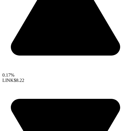
0.17%
LINK
$8.22