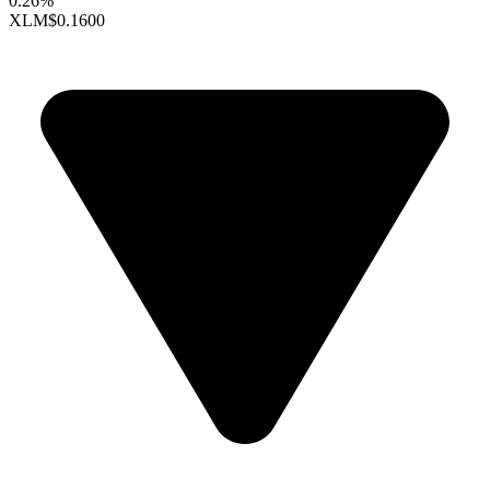
0.26%
XLM
$0.1600