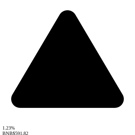
1.23%
BNB
$591.82