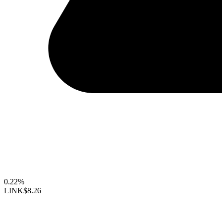
0.22%
LINK
$8.26