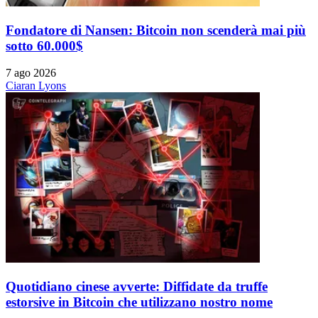
Fondatore di Nansen: Bitcoin non scenderà mai più
sotto 60.000$
7 ago 2026
Ciaran Lyons
Quotidiano cinese avverte: Diffidate da truffe
estorsive in Bitcoin che utilizzano nostro nome