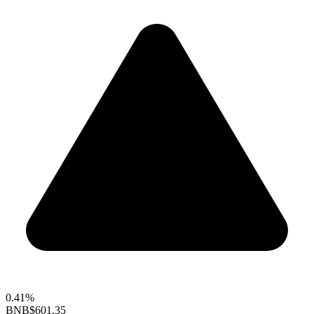
0.41%
BNB
$601.35