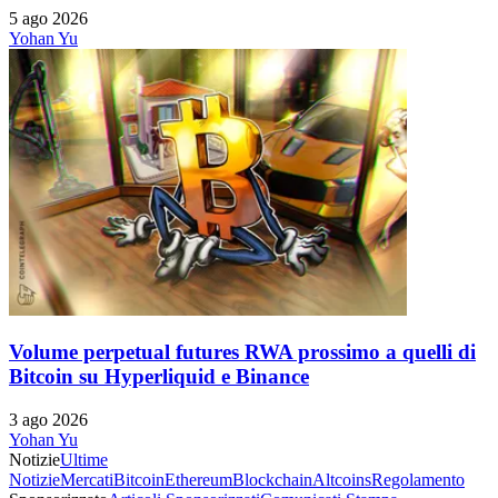
5 ago 2026
Yohan Yu
Volume perpetual futures RWA prossimo a quelli di
Bitcoin su Hyperliquid e Binance
3 ago 2026
Yohan Yu
Notizie
Ultime
Notizie
Mercati
Bitcoin
Ethereum
Blockchain
Altcoins
Regolamento