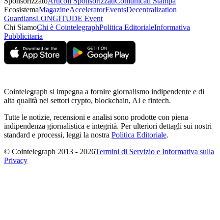
Sponsorizzato
Articoli Sponsorizzati
Comunicati Stampa
Ecosistema
Magazine
Accelerator
Events
Decentralization
Guardians
LONGITUDE Event
Chi Siamo
Chi è Cointelegraph
Politica Editoriale
Informativa
Pubblicitaria
Cointelegraph si impegna a fornire giornalismo indipendente e di
alta qualità nei settori crypto, blockchain, AI e fintech.
Tutte le notizie, recensioni e analisi sono prodotte con piena
indipendenza giornalistica e integrità. Per ulteriori dettagli sui nostri
standard e processi, leggi la nostra
Politica Editoriale
.
© Cointelegraph 2013 - 2026
Termini di Servizio e Informativa sulla
Privacy