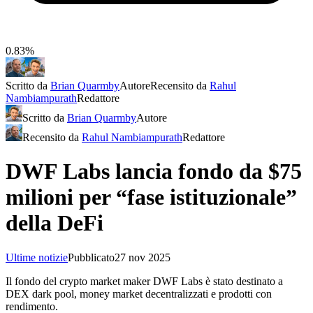
0.83%
Scritto da
Brian Quarmby
Autore
Recensito da
Rahul
Nambiampurath
Redattore
Scritto da
Brian Quarmby
Autore
Recensito da
Rahul Nambiampurath
Redattore
DWF Labs lancia fondo da $75
milioni per “fase istituzionale”
della DeFi
Ultime notizie
Pubblicato
27 nov 2025
Il fondo del crypto market maker DWF Labs è stato destinato a
DEX dark pool, money market decentralizzati e prodotti con
rendimento.