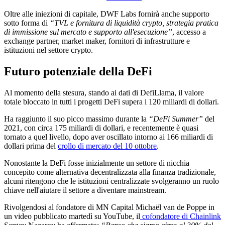
Oltre alle iniezioni di capitale, DWF Labs fornirà anche supporto
sotto forma di
“TVL e fornitura di liquidità crypto, strategia pratica
di immissione sul mercato e supporto all'esecuzione”
, accesso a
exchange partner, market maker, fornitori di infrastrutture e
istituzioni nel settore crypto.
Futuro potenziale della DeFi
Al momento della stesura, stando ai dati di DefiLlama, il valore
totale bloccato in tutti i progetti DeFi supera i 120 miliardi di dollari.
Ha raggiunto il suo picco massimo durante la
“DeFi Summer”
del
2021, con circa 175 miliardi di dollari, e recentemente è quasi
tornato a quel livello, dopo aver oscillato intorno ai 166 miliardi di
dollari prima del
crollo di mercato del 10 ottobre
.
Nonostante la DeFi fosse inizialmente un settore di nicchia
concepito come alternativa decentralizzata alla finanza tradizionale,
alcuni ritengono che le istituzioni centralizzate svolgeranno un ruolo
chiave nell'aiutare il settore a diventare mainstream.
Rivolgendosi al fondatore di MN Capital Michaël van de Poppe in
un video pubblicato martedì su YouTube, il
cofondatore di Chainlink