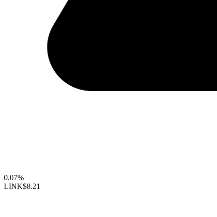
0.07%
LINK
$8.21