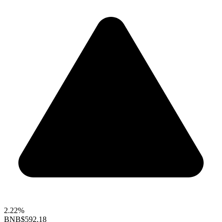
2.22%
BNB
$592.18