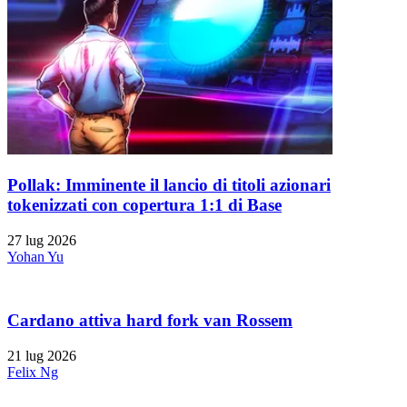
Pollak: Imminente il lancio di titoli azionari
tokenizzati con copertura 1:1 di Base
27 lug 2026
Yohan Yu
Cardano attiva hard fork van Rossem
21 lug 2026
Felix Ng