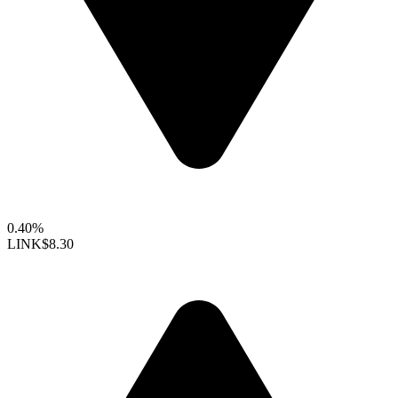
0.40%
LINK
$8.30