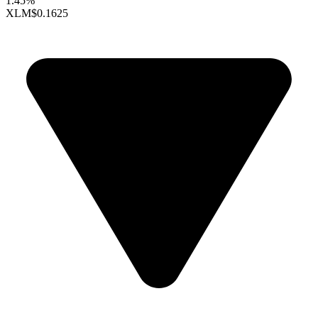
1.45%
XLM
$0.1625