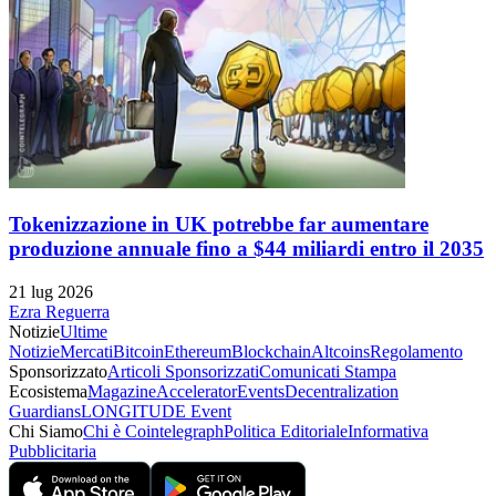
Tokenizzazione in UK potrebbe far aumentare
produzione annuale fino a $44 miliardi entro il 2035
21 lug 2026
Ezra Reguerra
Notizie
Ultime
Notizie
Mercati
Bitcoin
Ethereum
Blockchain
Altcoins
Regolamento
Sponsorizzato
Articoli Sponsorizzati
Comunicati Stampa
Ecosistema
Magazine
Accelerator
Events
Decentralization
Guardians
LONGITUDE Event
Chi Siamo
Chi è Cointelegraph
Politica Editoriale
Informativa
Pubblicitaria