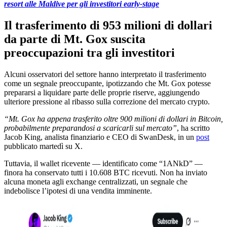
resort alle Maldive per gli investitori early-stage
Il trasferimento di 953 milioni di dollari
da parte di Mt. Gox suscita
preoccupazioni tra gli investitori
Alcuni osservatori del settore hanno interpretato il trasferimento
come un segnale preoccupante, ipotizzando che Mt. Gox potesse
prepararsi a liquidare parte delle proprie riserve, aggiungendo
ulteriore pressione al ribasso sulla correzione del mercato crypto.
“Mt. Gox ha appena trasferito oltre 900 milioni di dollari in Bitcoin,
probabilmente preparandosi a scaricarli sul mercato”
, ha scritto
Jacob King, analista finanziario e CEO di SwanDesk, in un
post
pubblicato martedì su X.
Tuttavia, il wallet ricevente — identificato come “1ANkD” —
finora ha conservato tutti i 10.608 BTC ricevuti. Non ha inviato
alcuna moneta agli exchange centralizzati, un segnale che
indebolisce l’ipotesi di una vendita imminente.