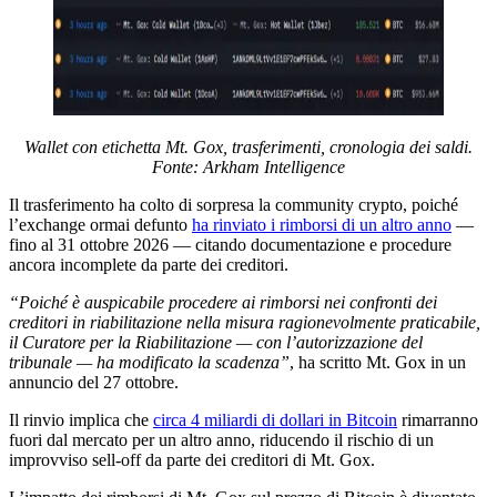
Wallet con etichetta Mt. Gox, trasferimenti, cronologia dei saldi.
Fonte: Arkham Intelligence
Il trasferimento ha colto di sorpresa la community crypto, poiché
l’exchange ormai defunto
ha rinviato i rimborsi di un altro anno
—
fino al 31 ottobre 2026 — citando documentazione e procedure
ancora incomplete da parte dei creditori.
“Poiché è auspicabile procedere ai rimborsi nei confronti dei
creditori in riabilitazione nella misura ragionevolmente praticabile,
il Curatore per la Riabilitazione — con l’autorizzazione del
tribunale — ha modificato la scadenza”
, ha scritto Mt. Gox in un
annuncio del 27 ottobre.
Il rinvio implica che
circa 4 miliardi di dollari in Bitcoin
rimarranno
fuori dal mercato per un altro anno, riducendo il rischio di un
improvviso sell-off da parte dei creditori di Mt. Gox.