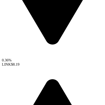
0.36%
LINK
$8.19