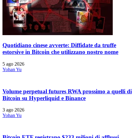
Quotidiano cinese avverte: Diffidate da truffe
estorsive in Bitcoin che utilizzano nostro nome
5 ago 2026
Yohan Yu
Volume perpetual futures RWA prossimo a quelli di
Bitcoin su Hyperliquid e Binance
3 ago 2026
Yohan Yu
Bitcoin ETF registrano $233 milioni di afflussi,