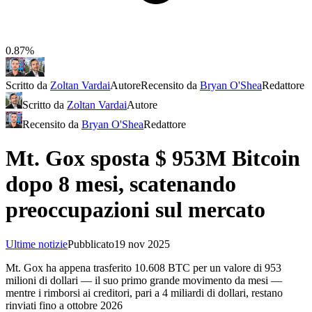
0.87%
Scritto da
Zoltan Vardai
Autore
Recensito da
Bryan O'Shea
Redattore
Scritto da
Zoltan Vardai
Autore
Recensito da
Bryan O'Shea
Redattore
Mt. Gox sposta $ 953M Bitcoin
dopo 8 mesi, scatenando
preoccupazioni sul mercato
Ultime notizie
Pubblicato
19 nov 2025
Mt. Gox ha appena trasferito 10.608 BTC per un valore di 953
milioni di dollari — il suo primo grande movimento da mesi —
mentre i rimborsi ai creditori, pari a 4 miliardi di dollari, restano
rinviati fino a ottobre 2026