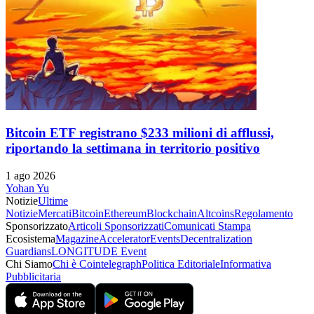
Bitcoin ETF registrano $233 milioni di afflussi,
riportando la settimana in territorio positivo
1 ago 2026
Yohan Yu
Notizie
Ultime
Notizie
Mercati
Bitcoin
Ethereum
Blockchain
Altcoins
Regolamento
Sponsorizzato
Articoli Sponsorizzati
Comunicati Stampa
Ecosistema
Magazine
Accelerator
Events
Decentralization
Guardians
LONGITUDE Event
Chi Siamo
Chi è Cointelegraph
Politica Editoriale
Informativa
Pubblicitaria