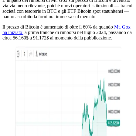
L’impatto dei rimborsi di Mt. Gox sul prezzo di Bitcoin è diventato
via via meno rilevante, poiché nuovi operatori istituzionali — tra cui
società con tesorerie in BTC e gli ETF Bitcoin spot statunitensi —
hanno assorbito la fornitura immessa sul mercato.
Il prezzo di Bitcoin è aumentato di oltre il 60% da quando
Mt. Gox
ha iniziato
la prima tranche di rimborsi nel luglio 2024, passando da
circa 56.160$ a 91.172$ al momento della pubblicazione.