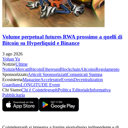
Volume perpetual futures RWA prossimo a quelli di
Bitcoin su Hyperliquid e Binance
3 ago 2026
Yohan Yu
Notizie
Ultime
Notizie
Mercati
Bitcoin
Ethereum
Blockchain
Altcoins
Regolamento
Sponsorizzato
Articoli Sponsorizzati
Comunicati Stampa
Ecosistema
Magazine
Accelerator
Events
Decentralization
Guardians
LONGITUDE Event
Chi Siamo
Chi è Cointelegraph
Politica Editoriale
Informativa
Pubblicitaria
Cointelegraph si impegna a fornire giornalismo indipendente e di