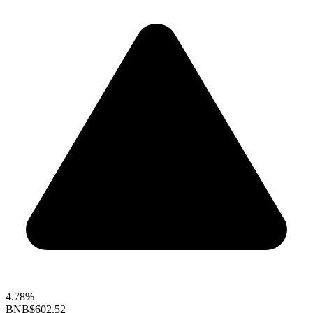
4.78%
BNB
$602.52