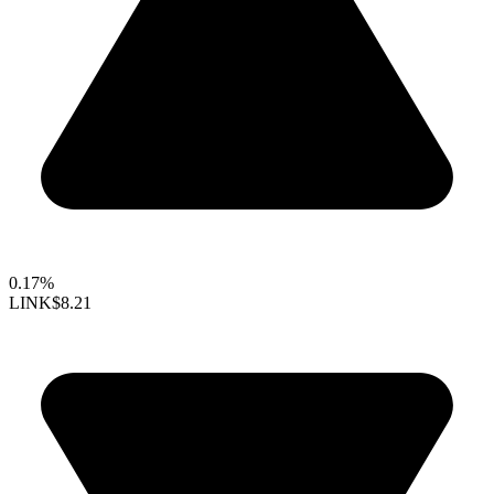
0.17%
LINK
$8.21