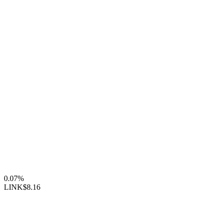
0.07%
LINK
$8.16