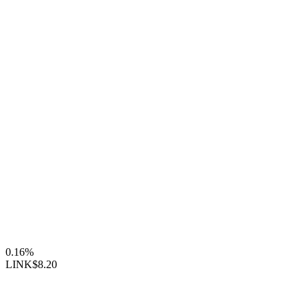
0.16%
LINK
$8.20