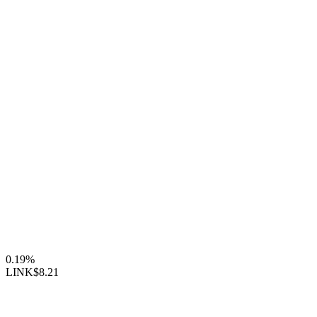
0.19%
LINK
$8.21