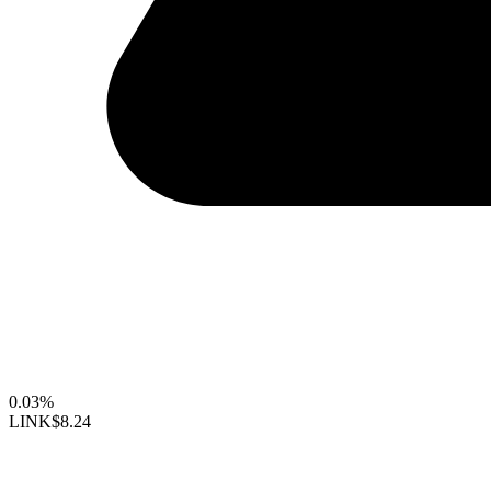
0.03%
LINK
$8.24