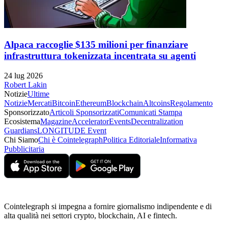
Alpaca raccoglie $135 milioni per finanziare
infrastruttura tokenizzata incentrata su agenti
24 lug 2026
Robert Lakin
Notizie
Ultime
Notizie
Mercati
Bitcoin
Ethereum
Blockchain
Altcoins
Regolamento
Sponsorizzato
Articoli Sponsorizzati
Comunicati Stampa
Ecosistema
Magazine
Accelerator
Events
Decentralization
Guardians
LONGITUDE Event
Chi Siamo
Chi è Cointelegraph
Politica Editoriale
Informativa
Pubblicitaria
Cointelegraph si impegna a fornire giornalismo indipendente e di
alta qualità nei settori crypto, blockchain, AI e fintech.