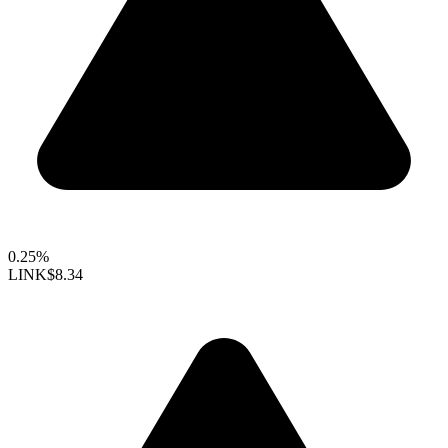
0.25%
LINK
$8.34