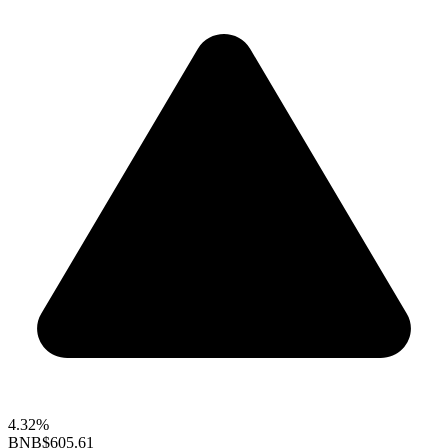
4.32%
BNB
$605.61