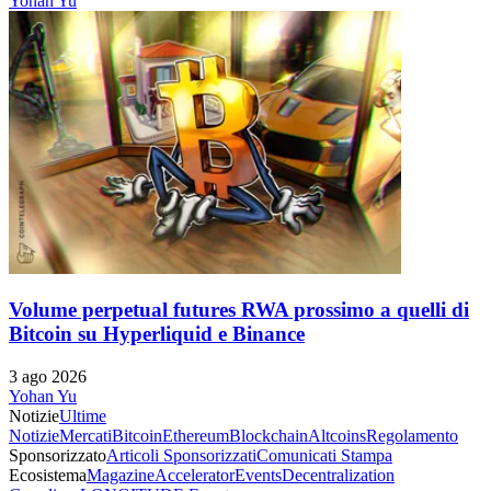
Yohan Yu
Volume perpetual futures RWA prossimo a quelli di
Bitcoin su Hyperliquid e Binance
3 ago 2026
Yohan Yu
Notizie
Ultime
Notizie
Mercati
Bitcoin
Ethereum
Blockchain
Altcoins
Regolamento
Sponsorizzato
Articoli Sponsorizzati
Comunicati Stampa
Ecosistema
Magazine
Accelerator
Events
Decentralization