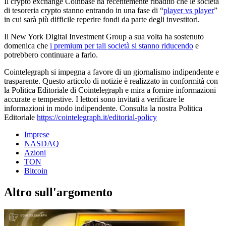
Il crypto exchange Coinbase ha recentemente ribadito che le società
di tesoreria crypto stanno entrando in una fase di “
player vs player
”
in cui sarà più difficile reperire fondi da parte degli investitori.
Il New York Digital Investment Group a sua volta ha sostenuto
domenica che
i premium per tali società si stanno riducendo
e
potrebbero continuare a farlo.
Cointelegraph si impegna a favore di un giornalismo indipendente e
trasparente. Questo articolo di notizie è realizzato in conformità con
la Politica Editoriale di Cointelegraph e mira a fornire informazioni
accurate e tempestive. I lettori sono invitati a verificare le
informazioni in modo indipendente. Consulta la nostra Politica
Editoriale
https://cointelegraph.it/editorial-policy
Imprese
NASDAQ
Azioni
TON
Bitcoin
Altro sull'argomento