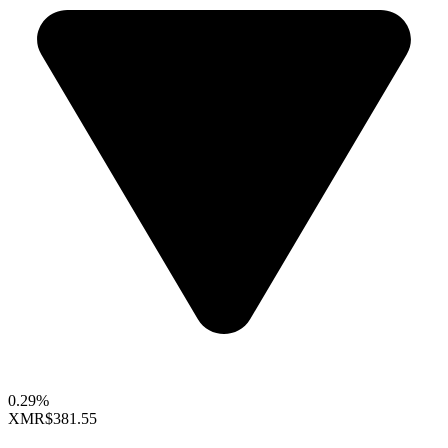
0.29%
XMR
$381.55