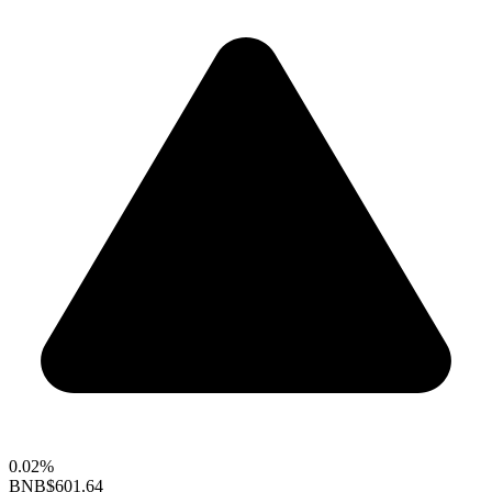
0.02%
BNB
$601.64