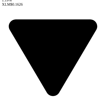
1.19%
XLM
$0.1626