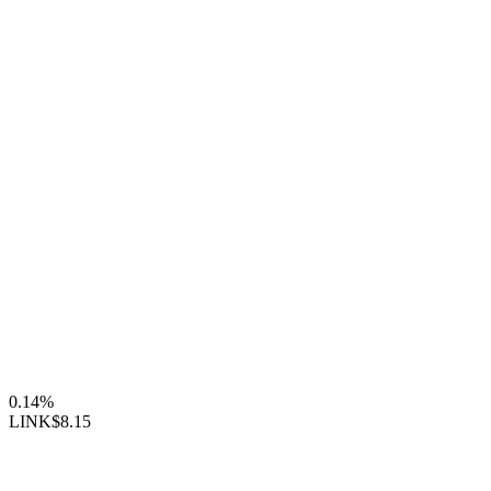
0.14%
LINK
$8.15