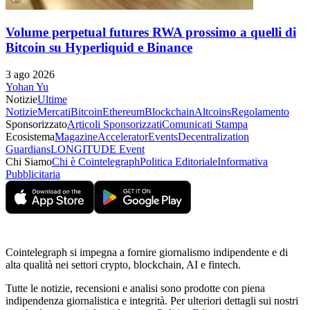
Volume perpetual futures RWA prossimo a quelli di
Bitcoin su Hyperliquid e Binance
3 ago 2026
Yohan Yu
Notizie
Ultime
Notizie
Mercati
Bitcoin
Ethereum
Blockchain
Altcoins
Regolamento
Sponsorizzato
Articoli Sponsorizzati
Comunicati Stampa
Ecosistema
Magazine
Accelerator
Events
Decentralization
Guardians
LONGITUDE Event
Chi Siamo
Chi è Cointelegraph
Politica Editoriale
Informativa
Pubblicitaria
Cointelegraph si impegna a fornire giornalismo indipendente e di
alta qualità nei settori crypto, blockchain, AI e fintech.
Tutte le notizie, recensioni e analisi sono prodotte con piena
indipendenza giornalistica e integrità. Per ulteriori dettagli sui nostri