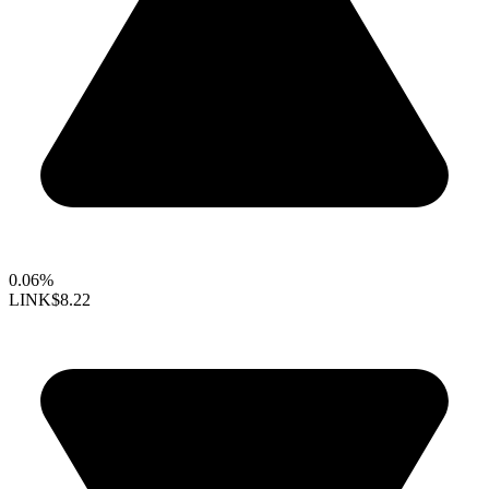
0.06%
LINK
$8.22