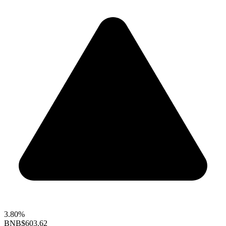
3.80%
BNB
$603.62