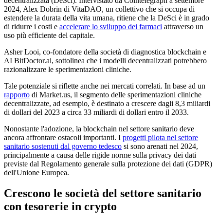
decentralizzata (DeSci). Intervistato da Cointelegraph a settembre
2024, Alex Dobrin di VitaDAO, un collettivo che si occupa di
estendere la durata della vita umana, ritiene che la DeSci è in grado
di ridurre i costi e
accelerare lo sviluppo dei farmaci
attraverso un
uso più efficiente del capitale.
Asher Looi, co-fondatore della società di diagnostica blockchain e
AI BitDoctor.ai, sottolinea che i modelli decentralizzati potrebbero
razionalizzare le sperimentazioni cliniche.
Tale potenziale si riflette anche nei mercati correlati. In base ad un
rapporto
di Market.us, il segmento delle sperimentazioni cliniche
decentralizzate, ad esempio, è destinato a crescere dagli 8,3 miliardi
di dollari del 2023 a circa 33 miliardi di dollari entro il 2033.
Nonostante l'adozione, la blockchain nel settore sanitario deve
ancora affrontare ostacoli importanti. I
progetti pilota nel settore
sanitario sostenuti dal governo tedesco
si sono arenati nel 2024,
principalmente a causa delle rigide norme sulla privacy dei dati
previste dal Regolamento generale sulla protezione dei dati (GDPR)
dell'Unione Europea.
Crescono le società del settore sanitario
con tesorerie in crypto