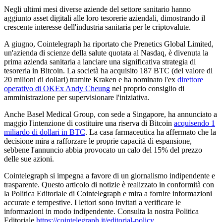
Negli ultimi mesi diverse aziende del settore sanitario hanno
aggiunto asset digitali alle loro tesorerie aziendali, dimostrando il
crescente interesse dell'industria sanitaria per le criptovalute.
A giugno, Cointelegraph ha riportato che Prenetics Global Limited,
un'azienda di scienze della salute quotata al Nasdaq, è divenuta la
prima azienda sanitaria a lanciare una significativa strategia di
tesoreria in Bitcoin. La società ha acquisito 187 BTC (del valore di
20 milioni di dollari) tramite Kraken e ha nominato l'ex
direttore
operativo di OKEx Andy Cheung
nel proprio consiglio di
amministrazione per supervisionare l'iniziativa.
Anche Basel Medical Group, con sede a Singapore, ha annunciato a
maggio l'intenzione di costituire una riserva di Bitcoin
acquisendo 1
miliardo di dollari in BTC
. La casa farmaceutica ha affermato che la
decisione mira a rafforzare le proprie capacità di espansione,
sebbene l'annuncio abbia provocato un calo del 15% del prezzo
delle sue azioni.
Cointelegraph si impegna a favore di un giornalismo indipendente e
trasparente. Questo articolo di notizie è realizzato in conformità con
la Politica Editoriale di Cointelegraph e mira a fornire informazioni
accurate e tempestive. I lettori sono invitati a verificare le
informazioni in modo indipendente. Consulta la nostra Politica
Editoriale
https://cointelegraph.it/editorial-policy